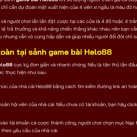
chỉ cần dự đoán mặt xuất hiện của 4 viên xí ngầu là màu đỏ h
 và người chơi lần lần đặt cược tại các cửa là 4 đỏ hoặc 4 trắ
ỷ lệ trả thưởng và khả năng chiến thắng khác nhau nên bạn cầ
ao nhưng vẫn vô cùng hấp dẫn và giúp nhiều người đổi đời chỉ 
oàn tại sảnh game bài Helo88
elo88
cực kỳ đơn giản và nhanh chóng. Nếu là tân thủ lần đầu
c thực hiện như sau:
thức của nhà cái Helo88 bằng cách tìm kiếm đường link an toàn
hoản hội viên của nhà cái. Nếu chưa có tài khoản, bạn hãy cli
vào tài khoản cá cược thành công, người chơi chọn mục Nạp t
 theo yêu cầu của nhà cái.