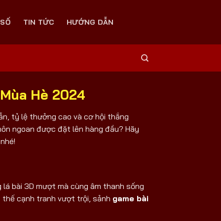
 SỐ
TIN TỨC
HƯỚNG DẪN
1 Mùa Hè 2024
dẫn, tỷ lệ thưởng cao và cơ hội thắng
 khôn ngoan được đặt lên hàng đầu? Hãy
 nhé!
ng lá bài 3D mượt mà cùng âm thanh sống
 thế cạnh tranh vượt trội, sảnh
game bài