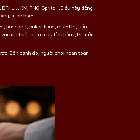
BTi, Jili, KM, PNG, Sprite,…Điều này đồng
bằng, minh bạch.
 baccarat, poker, liêng, roulette, tiến
với mọi thiết bị từ máy tính bảng, PC đến
cược. Bên cạnh đó, người chơi hoàn toàn