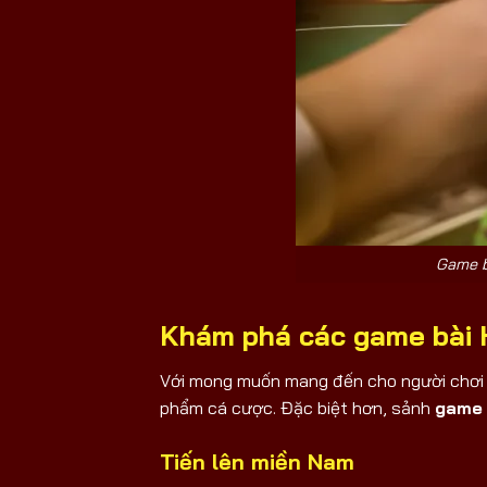
Game b
Khám phá các game bài 
Với mong muốn mang đến cho người chơi n
phẩm cá cược. Đặc biệt hơn, sảnh
game 
Tiến lên miền Nam