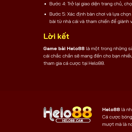
Bước 4: Trở lại giao diện trang chủ, 
Bước 5: Xác định bàn chơi và lựa chọn
bài từ nhà cái và tham chiến để giành 
Lời kết
Game bài Helo88
là một trong những sả
cái chắc chắn sẽ mang đến cho bạn nhiều t
tham gia cá cược tại Helo88.
Helo88
là nh
Cá cược bóng 
mượt mà là nơi