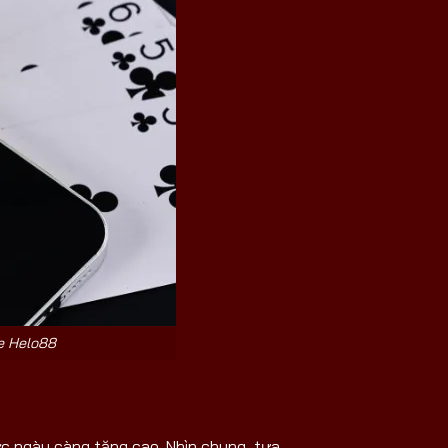
te Helo88
c ngày càng tăng cao. Nhìn chung, tựa