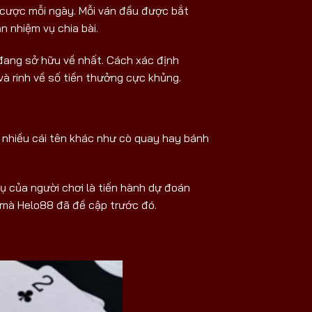
t cược mỗi ngày. Mỗi ván đầu được bắt
n nhiệm vụ chia bài.
 đang sở hữu về nhất. Cách xác định
và rinh về số tiền thưởng cực khủng.
 nhiều cái tên khác như cò quay hay bánh
ụ của người chơi là tiến hành dự đoán
 mà Helo88 đã đề cập trước đó.