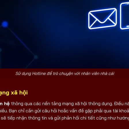
Sử dụng Hotline để trò chuyện với nhân viên nhà cái
ạng xã hội
ên hệ
thông qua các nền tảng mạng xã hội thông dụng. Điều nà
hiều. Bạn chỉ cần gửi câu hỏi hoắc vấn đề gặp phải qua tài kh
sẽ tiếp nhận thông tin và gửi phản hồi chi tiết cũng như hướn