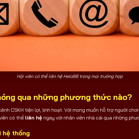
Hội viên có thể liên hệ Helo88 trong mọi trường hợp
chóng qua những phương thức nào?
ênh CSKH tiện lợi, linh hoạt. Với mong muốn hỗ trợ người chơi 
viên có thể
liên hệ
ngay với nhân viên nhà cái qua những phư
i hệ thống