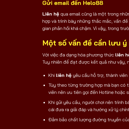
Gửi email đến Helo88
Liên hệ
qua email cũng là một trong nhữ
hợp và trình bày những thắc mắc, vấn đề g
gian phản hồi khá chậm. Vì vậy, trong tr
Một số vấn đề cần lưu ý 
Với việc đa dạng hóa phương thức
liên h
Tuy nhiên để đạt được kết quả như vậy, n
Khi
liên hệ
yêu cầu hỗ trợ, thành viên
Tùy theo từng trường hợp mà bạn có thể
viên nên ưu tiên gọi đến Hotline hoặc 
Khi gửi yêu cầu, người chơi nên trình 
cái đưa ra giải đáp và hướng xử lý chín
Đảm bảo chất lượng đường truyền của 