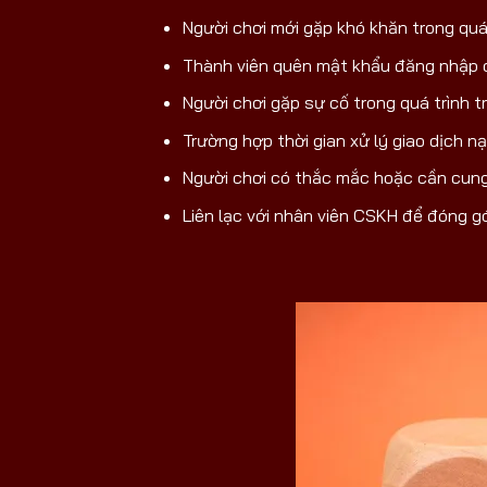
Người chơi mới gặp khó khăn trong quá 
Thành viên quên mật khẩu đăng nhập cầ
Người chơi gặp sự cố trong quá trình tr
Trường hợp thời gian xử lý giao dịch nạ
Người chơi có thắc mắc hoặc cần cung 
Liên lạc với nhân viên CSKH để đóng gó