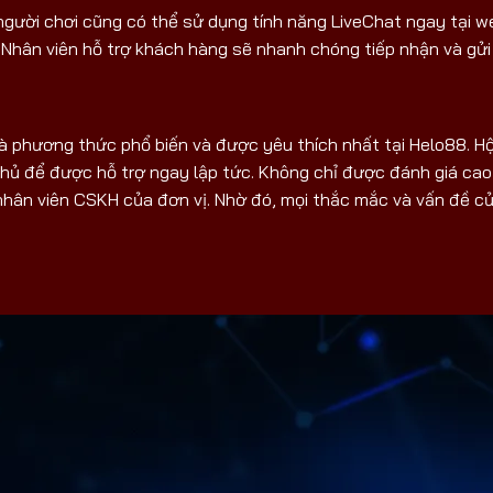
 người chơi cũng có thể sử dụng tính năng LiveChat ngay tại 
 Nhân viên hỗ trợ khách hàng sẽ nhanh chóng tiếp nhận và gửi
 phương thức phổ biến và được yêu thích nhất tại Helo88. Hội 
 chủ để được hỗ trợ ngay lập tức. Không chỉ được đánh giá cao 
nhân viên CSKH của đơn vị. Nhờ đó, mọi thắc mắc và vấn đề của 