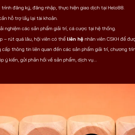
trình đăng ký, đăng nhập, thực hiện giao dịch tại Helo88.
n hỗ trợ lấy lại tài khoản.
ải nghiệm các sản phẩm giải trí, cá cược tại hệ thống.
p – rút quá lâu, hội viên có thể
liên hệ
nhân viên CSKH để được
cấp thông tin liên quan đến các sản phẩm giải trí, chương trì
p ý kiến, gửi phản hồi về sản phẩm, dịch vụ…